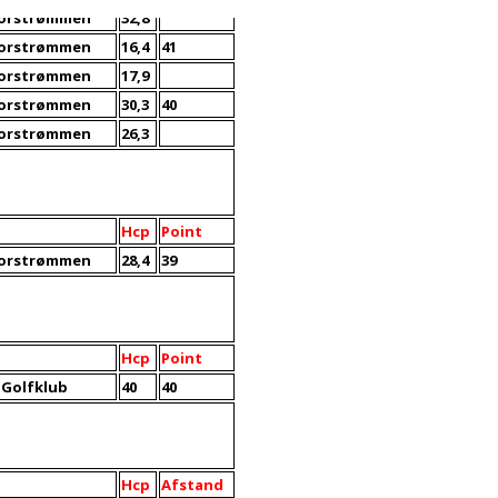
torstrømmen
32,8
torstrømmen
16,4
41
torstrømmen
17,9
torstrømmen
30,3
40
torstrømmen
26,3
Hcp
Point
torstrømmen
28,4
39
Hcp
Point
 Golfklub
40
40
Hcp
Afstand