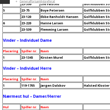
Generalforsamligsreferat
23-399
Ole Falsted
Golfklubben S
5
23-75
Boye Petersen
Golfklubben S
23-120
Ebbe Rønholdt Hansen
Golfklubben S
6
23-220
Hanne Larsen
Golfklubben S
23-539
Flemming Larsen
Golfklubben S
Vinder – Individuel Dame
Placering
Spiller nr.
Navn
1
23-1345
Kirsten Murel
Golfklubben S
Vinder – Individuel Herre
Placering
Spiller nr.
Navn
1
119-1705
Jørgen Dalskov
Halsted Kloster
Nærmest hul – Damer/Herrer
Hul
Spiller nr.
Navn