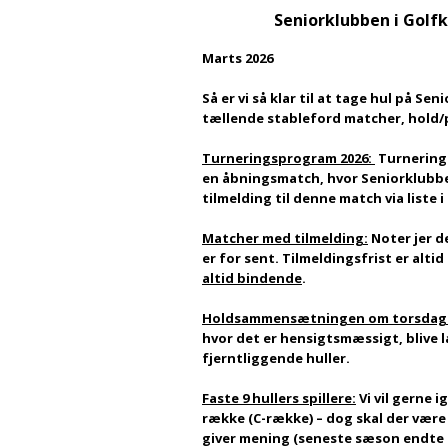
Seniorklubben i Golfklu
Marts 2026
Så er vi så klar til at tage hul på 
tællende stableford matcher, hold
Turneringsprogram 2026:
Turnerings
en åbningsmatch, hvor Seniorklubben b
tilmelding til denne match via liste
Matcher med tilmelding:
Noter jer de
er for sent. Tilmeldingsfrist er alti
altid bindende
.
Holdsammensætningen om torsdag
hvor det er hensigtsmæssigt, blive l
fjerntliggende huller.
Faste 9 hullers spillere:
Vi vil gerne i
række (C-række) – dog skal der være 
giver mening (seneste sæson endte me