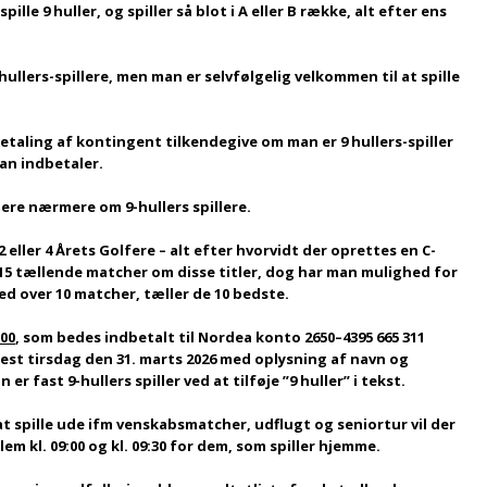
ille 9 huller, og spiller så blot i A eller B række, alt efter ens
 hullers-spillere, men man er selvfølgelig velkommen til at spille
taling af kontingent tilkendegive om man er 9 hullers-spiller
 man indbetaler.
rmere nærmere om 9-hullers spillere.
 2 eller 4 Årets Golfere – alt efter hvorvidt der oprettes en C-
 15 tællende matcher om disse titler, dog har man mulighed for
d over 10 matcher, tæller de 10 bedste.
,00
, som bedes indbetalt til Nordea konto 2650–4395 665 311
nest tirsdag den 31. marts 2026 med oplysning af navn og
 fast 9-hullers spiller ved at tilføje ”9 huller” i tekst.
t spille ude ifm venskabsmatcher, udflugt og seniortur vil der
em kl. 09:00 og kl. 09:30 for dem, som spiller hjemme.