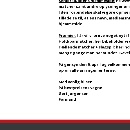
Seniorklubbens hjemmeside:
På
www
matcher samt andre oplysninger om
I den forbindelse skal vi gøre opmæ
tilladelse til, at ens navn, medle
hjemmeside.
Præmier:
I år vil vi prøve noget nyt 
Hold/parmatcher: her bibeholder vi
Tællende matcher + slagspil: her in
mange gange man har vundet. Gaveko
På gensyn den 9. april og velkommen 
op om alle arrangementerne.
Med venlig hilsen
På bestyrelsens vegne
Gert Jørgensen
Formand