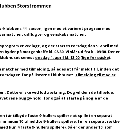
bben Storstrømmen
Seniorklubbens 44. sæson, igen med et varieret program med
/parmatcher, udflugter og venskabsmatcher.
program er vedlagt, og der startes torsdag den 9. april med
yder på morgenkaffe kl. 08:30. Vi slår ud fra kl. 09:30. Der er
 i klubhuset senest
onsdag 1. april kl. 13:00 (lige før påske)
.
 matcher med tilmelding, således at I får meldt til, inden det
d torsdagen før på listerne i klubhuset.
Tilmelding til mad er
en
: Dette vil ske ved lodtrækning. Dog vil der i de tilfælde,
avet rene buggy-hold, for også at starte på nogle af de
gen i år tilbyde faste 9-hullers spillere at spille i en separat
minimum 10 tilmeldte 9-hullers spillere, før en separat række
d kun 4 faste 9-hullers spillere). Så er der under 10, som