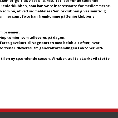
.senior-golf.dk
vises bl.a. resultatliste for de tællende
 Seniorklubben, som kan være interessante for medlemmerne.
rksom på, at ved indmeldelse i Seniorklubben gives samtidig
msnummer samt foto kan fremkomme på Seniorklubbens
ifm præmier.
 vinpræmier, som udleveres på dagen.
dføres gavekort til Vognporten med beløb alt efter, hvor
rtene udleveres ifm generalforsamlingen i oktober 2026.
til en ny spændende sæson. Vi håber, at I talstærkt vil støtte