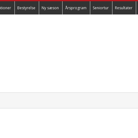
tioner
Bestyrelse
Ny sæson
Årsprogram
Seniortur
Resultater