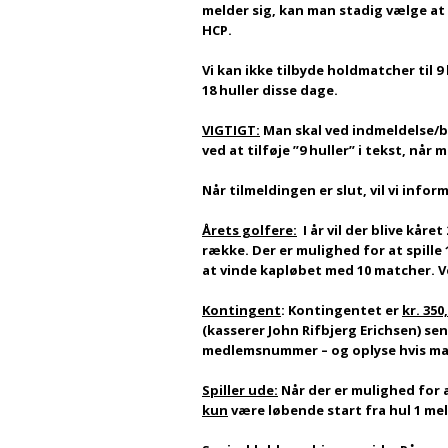
melder sig, kan man stadig vælge at sp
HCP.
Vi kan ikke tilbyde holdmatcher til 9
18 huller disse dage.
VIGTIGT:
Man skal ved indmeldelse/be
ved at tilføje ”9 huller” i tekst, når
Når tilmeldingen er slut, vil vi info
Årets golfere:
I år vil der blive kåret
række. Der er mulighed for at spille
at vinde kapløbet med 10 matcher. Ve
Kontingent
: Kontingentet er
kr. 350
(kasserer John Rifbjerg Erichsen) se
medlemsnummer – og oplyse hvis man er
Spiller ude:
Når der er mulighed for a
kun
være løbende start fra hul 1 mell